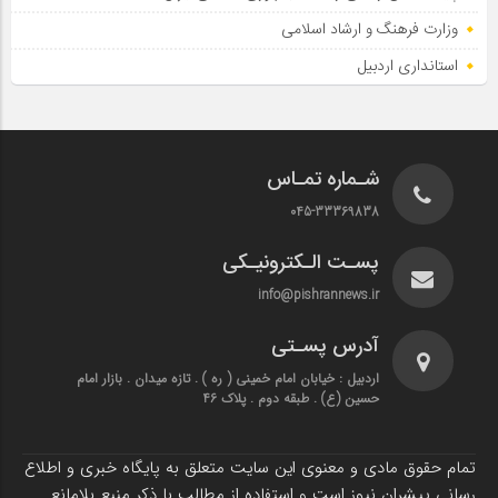
وزارت فرهنگ و ارشاد اسلامی
استانداری اردبیل
شـماره تمـاس
045-33369838
پسـت الـکترونیـکی
info@pishrannews.ir
آدرس پسـتی
اردبیل : خیابان امام خمینی ( ره ) . تازه میدان . بازار امام
حسین (ع) . طبقه دوم . پلاک 46
تمام حقوق مادی و معنوی این سایت متعلق به پایگاه خبری و اطلاع
رسانی پیشران نیوز است و استفاده از مطالب با ذکر منبع بلامانع