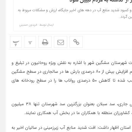
 از گذشته به مردم تبیین شود
 کمبود شدید منابع آب در دهه های اخیر جایگاه، ارزش و مشکلات مربوط به
ن گردد.
ارسال توسط :
فریدون حسینی
پ
پ
 شهرستان مشگین شهر با اشاره به نقش ویژه روحانیون در تبلیغ و
ترویج مدیریت مصرف بهینه منابع آب در بین مردم افزود: علی رغم افزایش بیش از ۸۰ درصدی بارش ها در سالجاری در سطح مشگین
شهر، متاسفانه خشکسالی های پی در پی در سالیان اخیر موجب شده تا کاهش ۵۰ درصدی رواناب ها را در سطح رودخانه های
وی تصریح کرد: با وجود بارش های بسیار خوب در سال زراعی جاری، سد سبلان بعنوان بزرگترین سد شهرستان تنها ۳۸ میلیون
، کشاورزان منطقه با همکاران ما در بخش آب همکاری نمایند.
استان اظهار داشت: افت شدید منابع آب زیرزمینی در سالیان اخیر به