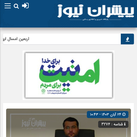
اربعین امسال ابهت قائ
۲۴ آبان ۱۴۰۳ - ۱۰:۴۳
شناسه : 3274