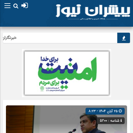
خبرنگاران، راو
۲۵ آبان ۱۴۰۴ - ۸:۲۳
شناسه : 5200