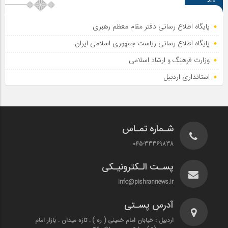
پایگاه اطلاع رسانی دفتر مقام معظم رهبری
پایگاه اطلاع‌ رسانی ریاست‌ جمهوری اسلامی ایران
وزارت فرهنگ و ارشاد اسلامی
استانداری اردبیل
شـماره تمـاس
045-33369838
پسـت الـکترونیـکی
info@pishrannews.ir
آدرس پسـتی
اردبیل : خیابان امام خمینی ( ره ) . تازه میدان . بازار امام