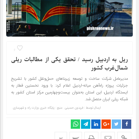
6
ریل به اردبیل رسید / تحقق یکی از مطالبات ریلی
شمال‌غرب کشور
مدیرعامل شرکت ساخت و توسعه زیربناهای حمل‌ونقل کشور با تشریح
جزئیات پروژه راه‌آهن میانه-اردبیل اعلام کرد: با ورود نخستین قطار به
ایستگاه اردبیل، این استان به‌عنوان بیست‌وچهارمین مرکز استان کشور به
شبکه ریلی ایران متصل شد.
ارسال توسط :
فریدون حسینی
منبع : پایگاه خبری وزارت راه و شهرسازی
پ
پ