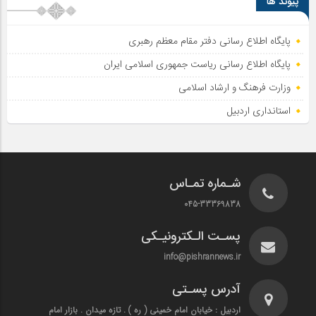
پیوند ها
پایگاه اطلاع رسانی دفتر مقام معظم رهبری
پایگاه اطلاع‌ رسانی ریاست‌ جمهوری اسلامی ایران
وزارت فرهنگ و ارشاد اسلامی
استانداری اردبیل
شـماره تمـاس
045-33369838
پسـت الـکترونیـکی
info@pishrannews.ir
آدرس پسـتی
اردبیل : خیابان امام خمینی ( ره ) . تازه میدان . بازار امام