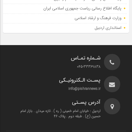
پایگاه اطلاع‌ رسانی ریاست‌ جمهوری اسلامی ایران
وزارت فرهنگ و ارشاد اسلامی
استانداری اردبیل
شـماره تمـاس
045-33369838
پسـت الـکترونیـکی
info@pishrannews.ir
آدرس پسـتی
اردبیل : خیابان امام خمینی ( ره ) . تازه میدان . بازار امام
حسین (ع) . طبقه دوم . پلاک 46