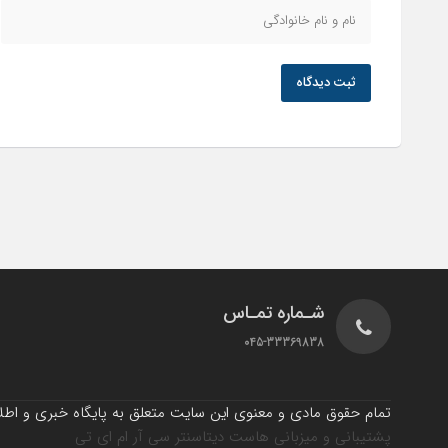
ثبت دیدگاه
شـماره تمـاس
045-33369838
تمام حقوق مادی و معنوی این سایت متعلق به پایگاه خبری و اطلاع
پشتیبانی و میزبانی هاست دیتاسنتر سی آر ام ای تی