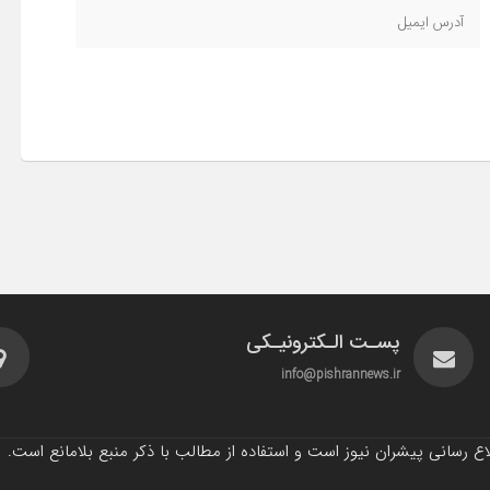
پسـت الـکترونیـکی
info@pishrannews.ir
 رسانی پیشران نیوز است و استفاده از مطالب با ذکر منبع بلامانع است.