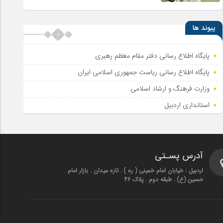
پیوند ها
پایگاه اطلاع رسانی دفتر مقام معظم رهبری
پایگاه اطلاع‌ رسانی ریاست‌ جمهوری اسلامی ایران
وزارت فرهنگ و ارشاد اسلامی
استانداری اردبیل
آدرس پسـتی
اردبیل : خیابان امام خمینی ( ره ) . تازه میدان . بازار امام
حسین (ع) . طبقه دوم . پلاک 46