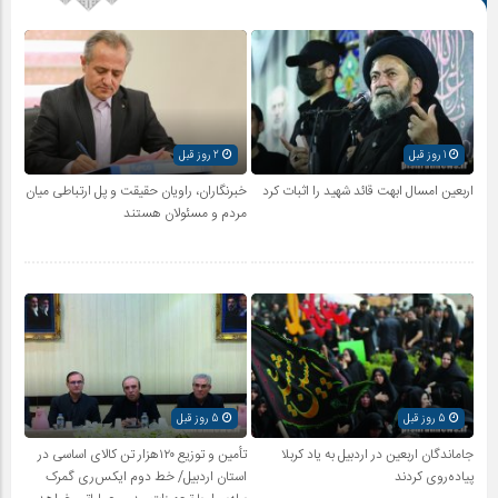
1 روز قبل
2 روز قبل
اربعین امسال ابهت قائد شهید را اثبات کرد
خبرنگاران، راویان حقیقت و پل ارتباطی میان
مردم و مسئولان هستند
5 روز قبل
5 روز قبل
جاماندگان اربعین در اردبیل به یاد کربلا
تأمین و توزیع ۱۲۰هزار تن کالای اساسی در
پیاده‌روی کردند
استان اردبیل/ خط دوم ایکس‌ری گمرک