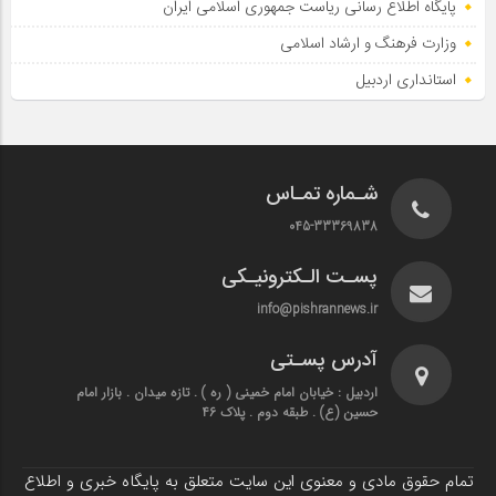
پایگاه اطلاع‌ رسانی ریاست‌ جمهوری اسلامی ایران
وزارت فرهنگ و ارشاد اسلامی
استانداری اردبیل
شـماره تمـاس
045-33369838
پسـت الـکترونیـکی
info@pishrannews.ir
آدرس پسـتی
اردبیل : خیابان امام خمینی ( ره ) . تازه میدان . بازار امام
حسین (ع) . طبقه دوم . پلاک 46
تمام حقوق مادی و معنوی این سایت متعلق به پایگاه خبری و اطلاع