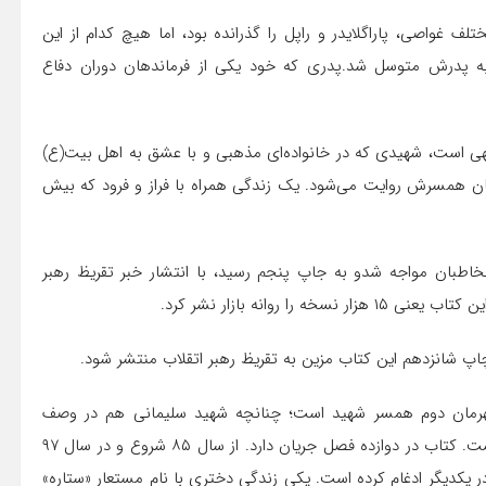
تلف غواصی، پاراگلایدر و راپل را گذرانده بود، اما هیچ کدام از این
. به پدرش متوسل شد.پدری که خود یکی از فرماندهان دوران دفاع
لهی است،‌ شهیدی که در خانواده‌ای مذهبی و با عشق به اهل بیت(ع)
زبان همسرش روایت می‌شود. یک زندگی همراه با فراز و فرود که بیش
خاطبان مواجه شدو به جاپ پنجم رسید‌، با انتشار خبر تقریظ رهبر
چاپ شانزدهم این کتاب مزین به تقریظ رهبر اتقلاب منتشر شود.
 قهرمان دوم همسر شهید است؛ چنانچه شهید سلیمانی هم در وصف
همسران شهدا گفته بود، پاداش همسران شهدا کمتر از شهدا نیست. کتاب در دوازده فصل جریان دارد. از سال ۸۵ شروع و در سال ۹۷
در یکدیگر ادغام کرده است. یکی زندگی دختری با نام مستعار «ستاره»