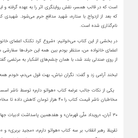
که بعد از ازدواج با ستاره، شهید مدافع حرم می‌شود. شهیدی 
نام‌گذاری شده است.
در بخشی از این کتاب می‌خوانیم: «شروع کرد تک­تک اعضای خانو
اعضای خانواده من، منتظر بودم بین همه این حرف‌ها سفارشی ه
از روی صندلی بلند شد، با همان چشم­‌های اشک­بار به مرتضی گف
لبخند آرامی زد و گفت: نگران نباش، بهت قول می‌دم، خودم همه
یکی از نکات جالب عرضه کتاب «هواتو دارم» توسط ناشر اسست که
مخاطبان ناشر قیمت کتاب را ۴۰ هزار تومان کاهش داده تا مخاطبان بیشتری بتوانند این کتاب با مطالعه کنند.
۳۰ آبان، «رویداد ملّی قهرمان» و هفدهمین پاسداشت ادبیات جهاد و مقاومت
تقریظ رهبر انقلاب بر سه کتاب «هواتو دارم»، «مجید بربری» و 