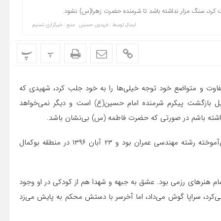
کرد،‌ سنگ مزار نداشته باشد تا شرمنده حضرت زهرا(س) نشود.
ارسال توسط :
فریدون حسینی
منبع : خبرگزاری تسنیم
پ
پ
 متفاوت و متواضع خود توجه خیلی‌ها را به خود جلب کرد،‌ شهیدی که
لیل بازگشت پیکرم شرمنده امام حسین(ع) است و دیگر نمی‌خواهد
ته باشم در صورتی که حضرت فاطمه (س) بی‌نشان باشد.
شهید مدافع حرم مرتضی عبداللهی متولد نهم اسفند ۱۳۶۶، دانش‌آموخته رشته مهندسی عمران بود و ۲۳ آبان ۱۳۹۶ در منطقه بوکمال
ام هنرهای رزمی بود. عشق به جبهه و شهدا هم از کودکی در او وجود
کرد، سراپا گوش می‌داد، اما آخرسر با دستش محکم به پایش می‌زد