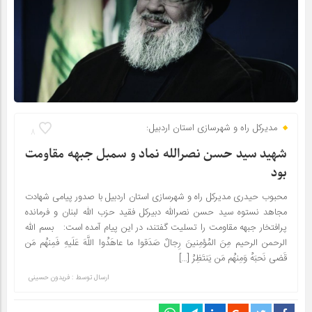
مدیرکل راه و شهرسازی استان اردبیل:
8
شهید سید حسن نصرالله نماد و سمبل جبهه مقاومت
بود
محبوب حیدری مدیرکل راه و شهرسازی استان اردبیل با صدور پیامی شهادت
مجاهد نستوه سید حسن نصرالله دبیرکل فقید حزب الله لبنان و فرمانده
پرافتخار جبهه مقاومت را تسلیت گفتند، در این پیام آمده است: بسم الله
الرحمن الرحیم مِنَ المُؤمِنینَ رِجالٌ صَدَقوا ما عاهَدُوا اللَّهَ عَلَیهِ فَمِنهُم مَن
قَضی نَحبَهُ وَمِنهُم مَن یَنتَظِرُ […]
ارسال توسط :
فریدون حسینی