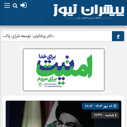
امام علی (ع) می فرماید : هر
دکتر پزشکیان: توسعه انرژی پاک، عدالت
۰۸ مهر ۱۴۰۳ - ۲۲:۰۴
شناسه : 2634