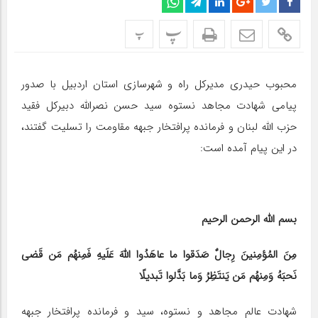
پ
پ
محبوب حیدری مدیرکل راه و شهرسازی استان اردبیل با صدور
پیامی شهادت مجاهد نستوه سید حسن نصرالله دبیرکل فقید
حزب الله لبنان و فرمانده پرافتخار جبهه مقاومت را تسلیت گفتند،
در این پیام آمده است:
بسم الله الرحمن الرحیم
مِنَ المُؤمِنینَ رِجالٌ صَدَقوا ما عاهَدُوا اللَّهَ عَلَیهِ فَمِنهُم مَن قَضی
نَحبَهُ وَمِنهُم مَن یَنتَظِرُ وَما بَدَّلوا تَبدیلًا
شهادت عالم مجاهد و نستوه، سید و فرمانده پرافتخار جبهه