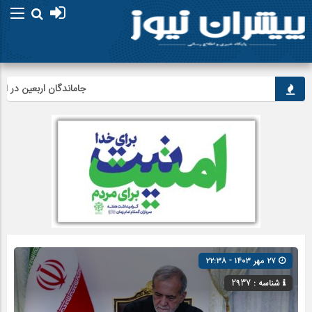
امام علی (ع) می فرماید 
جاماندگان اربعین در اردبیل ب
۲۷ مهر ۱۴۰۳ - ۲۲:۳۸
شناسه : 2937