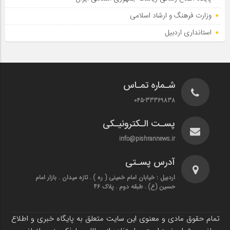
وزارت فرهنگ و ارشاد اسلامی
استانداری اردبیل
شـماره تمـاس
045-33369838
پسـت الـکترونیـکی
info@pishrannews.ir
آدرس پسـتی
اردبیل : خیابان امام خمینی ( ره ) . تازه میدان . بازار امام
حسین (ع) . طبقه دوم . پلاک 46
تمام حقوق مادی و معنوی این سایت متعلق به پایگاه خبری و اطلاع