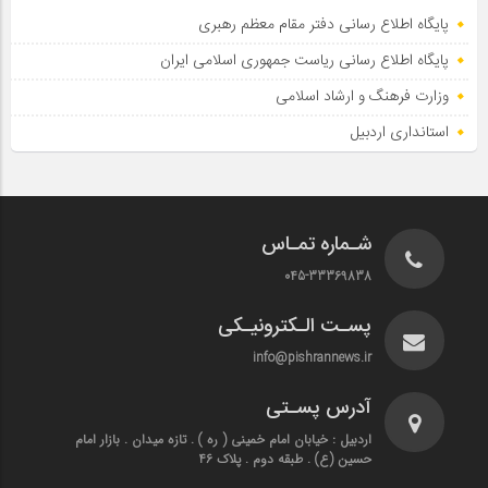
پایگاه اطلاع رسانی دفتر مقام معظم رهبری
پایگاه اطلاع‌ رسانی ریاست‌ جمهوری اسلامی ایران
وزارت فرهنگ و ارشاد اسلامی
استانداری اردبیل
شـماره تمـاس
045-33369838
پسـت الـکترونیـکی
info@pishrannews.ir
آدرس پسـتی
اردبیل : خیابان امام خمینی ( ره ) . تازه میدان . بازار امام
حسین (ع) . طبقه دوم . پلاک 46