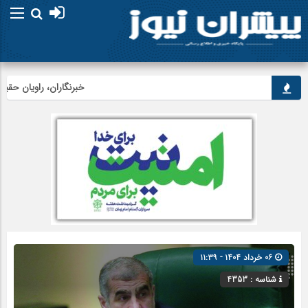
امام علی (ع) می فرماید : هر 
خبرنگاران، راویان حقیقت 
۰۶ خرداد ۱۴۰۴ - ۱۱:۳۹
شناسه : 4353