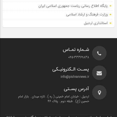
پایگاه اطلاع‌ رسانی ریاست‌ جمهوری اسلامی ایران
وزارت فرهنگ و ارشاد اسلامی
استانداری اردبیل
شـماره تمـاس
045-33369838
پسـت الـکترونیـکی
info@pishrannews.ir
آدرس پسـتی
اردبیل : خیابان امام خمینی ( ره ) . تازه میدان . بازار امام
حسین (ع) . طبقه دوم . پلاک 46