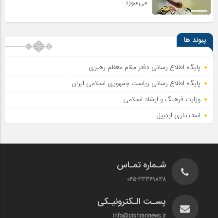
می‌سوزد
پیوند ها
پایگاه اطلاع رسانی دفتر مقام معظم رهبری
پایگاه اطلاع‌ رسانی ریاست‌ جمهوری اسلامی ایران
وزارت فرهنگ و ارشاد اسلامی
استانداری اردبیل
شـماره تمـاس
045-33369838
پسـت الـکترونیـکی
info@pishrannews.ir