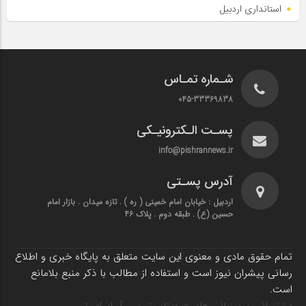
استانداری اردبیل
شـماره تمـاس
045-33369838
پسـت الـکترونیـکی
info@pishrannews.ir
آدرس پسـتی
اردبیل : خیابان امام خمینی ( ره ) . تازه میدان . بازار امام
حسین (ع) . طبقه دوم . پلاک 46
تمام حقوق مادی و معنوی این سایت متعلق به پایگاه خبری و اطلاع
رسانی پیشران نیوز است و استفاده از مطالب با ذکر منبع بلامانع
است.
پشتیبانی و میزبانی هاست دیتاسنتر سی آر ام ای تی