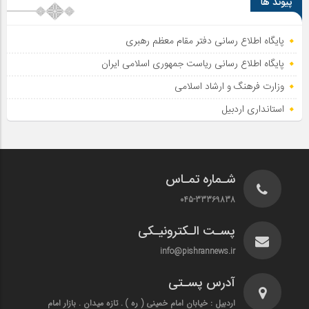
پیوند ها
پایگاه اطلاع رسانی دفتر مقام معظم رهبری
پایگاه اطلاع‌ رسانی ریاست‌ جمهوری اسلامی ایران
وزارت فرهنگ و ارشاد اسلامی
استانداری اردبیل
شـماره تمـاس
045-33369838
پسـت الـکترونیـکی
info@pishrannews.ir
آدرس پسـتی
اردبیل : خیابان امام خمینی ( ره ) . تازه میدان . بازار امام