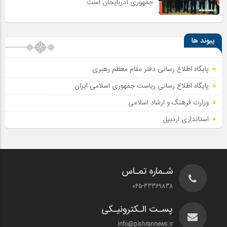
جمهوری آذربایجان است
پیوند ها
پایگاه اطلاع رسانی دفتر مقام معظم رهبری
پایگاه اطلاع‌ رسانی ریاست‌ جمهوری اسلامی ایران
وزارت فرهنگ و ارشاد اسلامی
استانداری اردبیل
شـماره تمـاس
045-33369838
پسـت الـکترونیـکی
info@pishrannews.ir