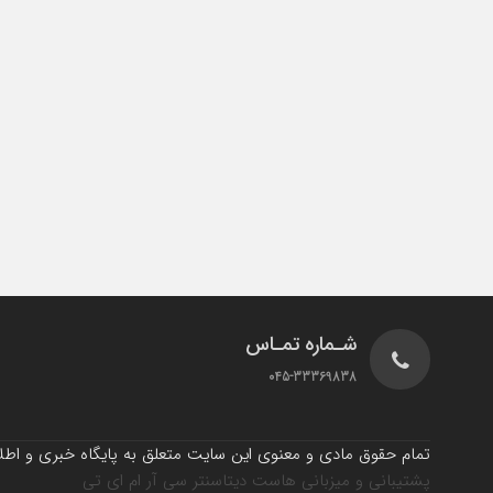
شـماره تمـاس
045-33369838
تمام حقوق مادی و معنوی این سایت متعلق به پایگاه خبری و اطلاع
پشتیبانی و میزبانی هاست دیتاسنتر سی آر ام ای تی