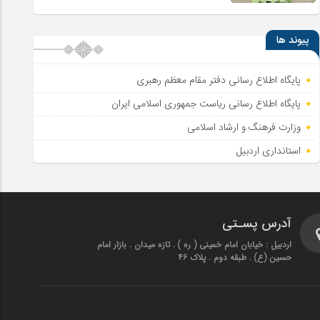
پیوند ها
پایگاه اطلاع رسانی دفتر مقام معظم رهبری
پایگاه اطلاع‌ رسانی ریاست‌ جمهوری اسلامی ایران
وزارت فرهنگ و ارشاد اسلامی
استانداری اردبیل
آدرس پسـتی
اردبیل : خیابان امام خمینی ( ره ) . تازه میدان . بازار امام
حسین (ع) . طبقه دوم . پلاک 46