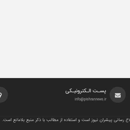
پسـت الـکترونیـکی
info@pishrannews.ir
 رسانی پیشران نیوز است و استفاده از مطالب با ذکر منبع بلامانع است.