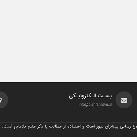
پسـت الـکترونیـکی
info@pishrannews.ir
 رسانی پیشران نیوز است و استفاده از مطالب با ذکر منبع بلامانع است.