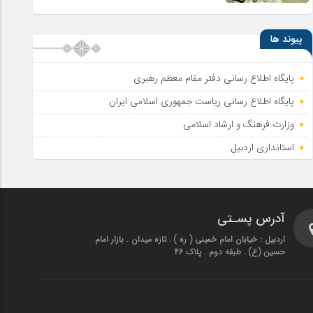
پیوند ها
پایگاه اطلاع رسانی دفتر مقام معظم رهبری
پایگاه اطلاع‌ رسانی ریاست‌ جمهوری اسلامی ایران
وزارت فرهنگ و ارشاد اسلامی
استانداری اردبیل
آدرس پسـتی
اردبیل : خیابان امام خمینی ( ره ) . تازه میدان . بازار امام
حسین (ع) . طبقه دوم . پلاک 46