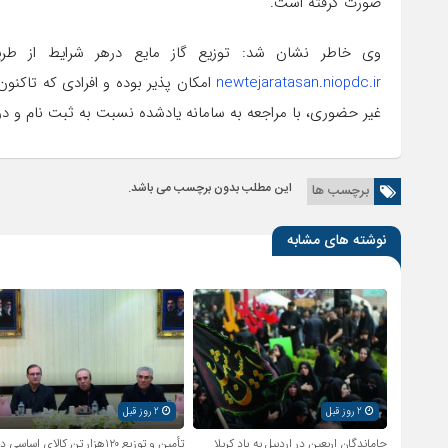
صورت گرفته است.
وی خاطر نشان شد: توزیع گاز مایع درهر شرایط از طر
newtejaratasan.niopdc.ir
امکان پذیر بوده و افرادی که تاکنو
غیر حضوری، با مراجعه به سامانه یادشده نسبت به ثبت نام و در
این مطلب بدون برچسب می باشد.
برچسب ها
نوشته های مشابه
2 روز قبل
2 روز قبل
جاماندگان اربعین در اردبیل به یاد کربلا
تأمین و توزیع ۱۲۰هزار تن کالای اساسی د