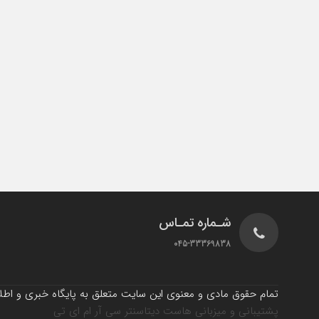
شـماره تمـاس
045-33369838
تمام حقوق مادی و معنوی این سایت متعلق به پایگاه خبری و اطلاع
پشتیبانی و میزبانی هاست دیتاسنتر سی آر ام ای تی