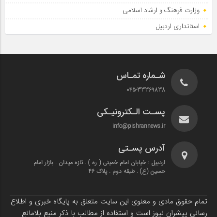
وزارت فرهنگ و ارشاد اسلامی
استانداری اردبیل
شـماره تمـاس
045-33369838
پسـت الـکترونیـکی
info@pishrannews.ir
آدرس پسـتی
اردبیل : خیابان امام خمینی ( ره ) . تازه میدان . بازار امام
حسین (ع) . طبقه دوم . پلاک 46
تمام حقوق مادی و معنوی این سایت متعلق به پایگاه خبری و اطلاع
رسانی پیشران نیوز است و استفاده از مطالب با ذکر منبع بلامانع