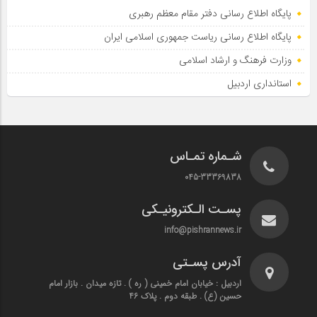
پایگاه اطلاع رسانی دفتر مقام معظم رهبری
پایگاه اطلاع‌ رسانی ریاست‌ جمهوری اسلامی ایران
وزارت فرهنگ و ارشاد اسلامی
استانداری اردبیل
شـماره تمـاس
045-33369838
پسـت الـکترونیـکی
info@pishrannews.ir
آدرس پسـتی
اردبیل : خیابان امام خمینی ( ره ) . تازه میدان . بازار امام
حسین (ع) . طبقه دوم . پلاک 46