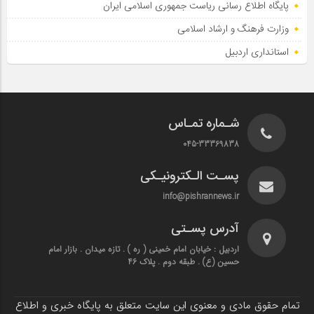
پایگاه اطلاع‌ رسانی ریاست‌ جمهوری اسلامی ایران
وزارت فرهنگ و ارشاد اسلامی
استانداری اردبیل
شـماره تمـاس
045-33369838
پسـت الـکترونیـکی
info@pishrannews.ir
آدرس پسـتی
اردبیل : خیابان امام خمینی ( ره ) . تازه میدان . بازار امام
حسین (ع) . طبقه دوم . پلاک 46
تمام حقوق مادی و معنوی این سایت متعلق به پایگاه خبری و اطلاع