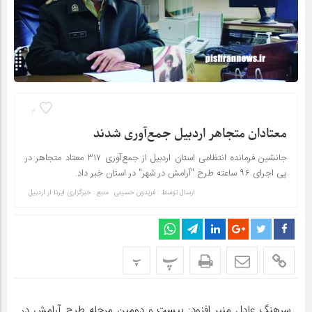
3
معتادان متجاهر اردبیل جمع‌آوری شدند
جانشین فرمانده انتظامی استان اردبیل از جمع‌آوری ۳۱۷ معتاد متجاهر در
پی اجرای ۹۶ ساعته طرح "آرامش در شهر" در استان خبر داد.
ارسال توسط :
فریدون حسینی
منبع : خبرگزاری ایرنا از اردبیل
پ
پ
سرهنگ عادل منیر افزود: بیست و دومین مرحله طرح آرامش در