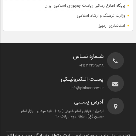
پایگاه اطلاع‌ رسانی ریاست‌ جمهوری اسلامی ایران
وزارت فرهنگ و ارشاد اسلامی
استانداری اردبیل
شـماره تمـاس
045-33369838
پسـت الـکترونیـکی
info@pishrannews.ir
آدرس پسـتی
اردبیل : خیابان امام خمینی ( ره ) . تازه میدان . بازار امام
حسین (ع) . طبقه دوم . پلاک 46
تمام حقوق مادی و معنوی این سایت متعلق به پایگاه خبری و اطلاع