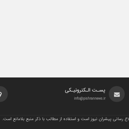
پسـت الـکترونیـکی
info@pishrannews.ir
 رسانی پیشران نیوز است و استفاده از مطالب با ذکر منبع بلامانع است.