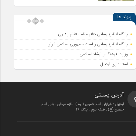
پیوند ها
پایگاه اطلاع رسانی دفتر مقام معظم رهبری
پایگاه اطلاع‌ رسانی ریاست‌ جمهوری اسلامی ایران
وزارت فرهنگ و ارشاد اسلامی
استانداری اردبیل
آدرس پسـتی
اردبیل : خیابان امام خمینی ( ره ) . تازه میدان . بازار امام
حسین (ع) . طبقه دوم . پلاک 46