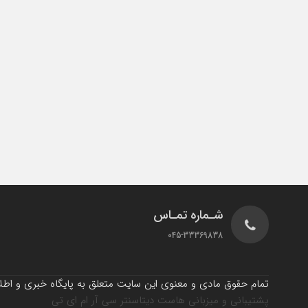
شـماره تمـاس
045-33369838
تمام حقوق مادی و معنوی این سایت متعلق به پایگاه خبری و اطلاع
پشتیبانی و میزبانی هاست دیتاسنتر سی آر ام ای تی