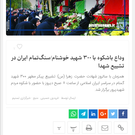
7
وداع باشکوه با ۳۰۰ شهید‌ خوشنام/سنگ‌تمام ایران در
تشییع شهدا
همز‌مان با سالروز شهادت حضرت زهرا (س) تشییع پیکر مطهر ۳۰۰ شهید
گمنام در سراسر ایران اسلامی از ساعت ۸ صبح دیروز با حضور با شکوه مردم
شهیدپرور برگزار شد.
ارسال توسط :
فریدون حسینی
منبع : خبرگزاری تسنیم
پ
پ