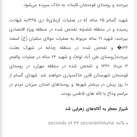
بیرجند و روستای قومنجان قاینات به خاک سپرده می‌شود.
شهید گمنام ٢۵ ساله که در عملیات کربلای۵ دی ١٣۶۵به شهادت
رسیده و در منطقه شلمچه تفحص شده در منطقه ویژه اقتصادی
بیرجند، شهید ٢١ ساله مربوط به عملیات مولای متقیان (ع) اسفند
١٣۶� و تفحص شده در منطقه چذابه در شهرک بعثت
بیرجند(روستای علی آباد لوله)، و شهید ٢۶ ساله در عملیات والفجر
٣ مرداد ١٣۶٢ و تفحص شده در منطقه مهران، در روستای
قومنجان شهرستان قاین خاکسپاری خواهند شد. شهدای گمنام از
۱۰ روز پیش در بیشتر شهرها و روستاهای استان میزبان مردم در
مراسم وداع با لاله های فاطمی بودند.
شیراز معطر به آلاله‌های زهرایی شد
Volume 100%
۰ seconds of 36 seconds