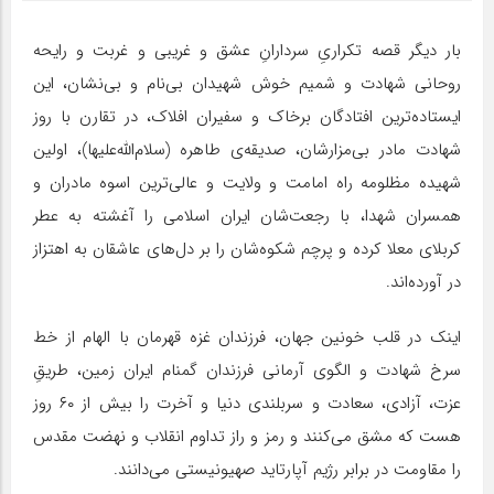
بار دیگر قصه تکراریِ سردارانِ عشق و غریبی و غربت و رایحه
روحانی شهادت و شمیم خوش شهیدان بی‌نام و بی‌نشان، این
ایستاده‌ترین افتادگان برخاک و سفیران افلاک، در تقارن با روز
شهادت مادر بی‌مزارشان، صدیقه‌ی طاهره (سلام‌الله‌علیها)، اولین
شهیده مظلومه راه امامت و ولایت و عالی‌ترین اسوه مادران و
همسران شهدا، با رجعت‌شان ایران اسلامی را آغشته به عطر
کربلای معلا کرده‌ و پرچم شکوه‌شان را بر دل‌های عاشقان به اهتزاز
در آورده‌‌اند.
اینک در قلب خونین جهان، فرزندان غزه قهرمان با الهام از خط
سرخ شهادت و الگوی آرمانی فرزندان گمنام ایران زمین، طریقِ
عزت، آزادی، سعادت و سربلندی دنیا و آخرت را بیش از ۶۰ روز
هست که مشق می‌کنند و رمز و راز تداوم انقلاب و نهضت مقدس
را مقاومت در برابر رژیم آپارتاید صهیونیستی می‌دانند.