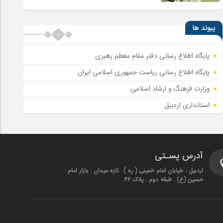
پیوند ها
پایگاه اطلاع رسانی دفتر مقام معظم رهبری
پایگاه اطلاع‌ رسانی ریاست‌ جمهوری اسلامی ایران
وزارت فرهنگ و ارشاد اسلامی
استانداری اردبیل
آدرس پسـتی
اردبیل : خیابان امام خمینی ( ره ) . تازه میدان . بازار امام
حسین (ع) . طبقه دوم . پلاک 46