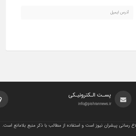
پسـت الـکترونیـکی
info@pishrannews.ir
 رسانی پیشران نیوز است و استفاده از مطالب با ذکر منبع بلامانع است.