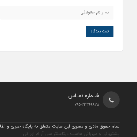
ثبت دیدگاه
شـماره تمـاس
045-33369838
تمام حقوق مادی و معنوی این سایت متعلق به پایگاه خبری و اطلاع
پشتیبانی و میزبانی هاست دیتاسنتر سی آر ام ای تی