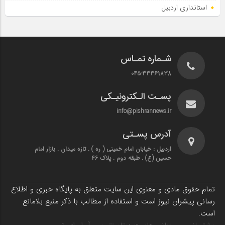
استانداری اردبیل
شـماره تمـاس
045-33369838
پسـت الـکترونیـکی
info@pishrannews.ir
آدرس پسـتی
اردبیل : خیابان امام خمینی ( ره ) . تازه میدان . بازار امام
حسین (ع) . طبقه دوم . پلاک 46
تمام حقوق مادی و معنوی این سایت متعلق به پایگاه خبری و اطلاع
رسانی پیشران نیوز است و استفاده از مطالب با ذکر منبع بلامانع
است.