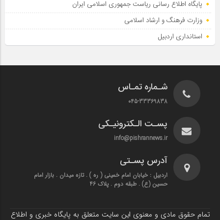
پایگاه اطلاع‌ رسانی ریاست‌ جمهوری اسلامی ایران
وزارت فرهنگ و ارشاد اسلامی
استانداری اردبیل
شـماره تمـاس
045-33369838
پسـت الـکترونیـکی
info@pishrannews.ir
آدرس پسـتی
اردبیل : خیابان امام خمینی ( ره ) . تازه میدان . بازار امام
حسین (ع) . طبقه دوم . پلاک 46
تمام حقوق مادی و معنوی این سایت متعلق به پایگاه خبری و اطلاع