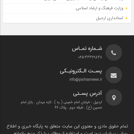
وزارت فرهنگ و ارشاد اسلامی
استانداری اردبیل
شـماره تمـاس
045-33369838
پسـت الـکترونیـکی
info@pishrannews.ir
آدرس پسـتی
اردبیل : خیابان امام خمینی ( ره ) . تازه میدان . بازار امام
حسین (ع) . طبقه دوم . پلاک 46
تمام حقوق مادی و معنوی این سایت متعلق به پایگاه خبری و اطلاع
رسانی پیشران نیوز است و استفاده از مطالب با ذکر منبع بلامانع