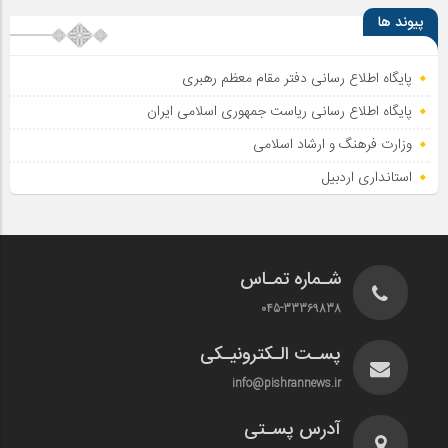
پیوند ها
پایگاه اطلاع رسانی دفتر مقام معظم رهبری
پایگاه اطلاع‌ رسانی ریاست‌ جمهوری اسلامی ایران
وزارت فرهنگ و ارشاد اسلامی
استانداری اردبیل
شـماره تمـاس
045-33369838
پسـت الـکترونیـکی
info@pishrannews.ir
آدرس پسـتی