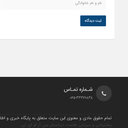
ثبت دیدگاه
شـماره تمـاس
045-33369838
تمام حقوق مادی و معنوی این سایت متعلق به پایگاه خبری و اطلاع
پشتیبانی و میزبانی هاست دیتاسنتر سی آر ام ای تی