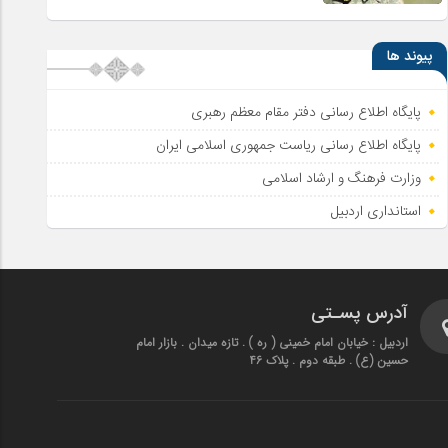
پیوند ها
پایگاه اطلاع رسانی دفتر مقام معظم رهبری
پایگاه اطلاع‌ رسانی ریاست‌ جمهوری اسلامی ایران
وزارت فرهنگ و ارشاد اسلامی
استانداری اردبیل
آدرس پسـتی
اردبیل : خیابان امام خمینی ( ره ) . تازه میدان . بازار امام
حسین (ع) . طبقه دوم . پلاک 46