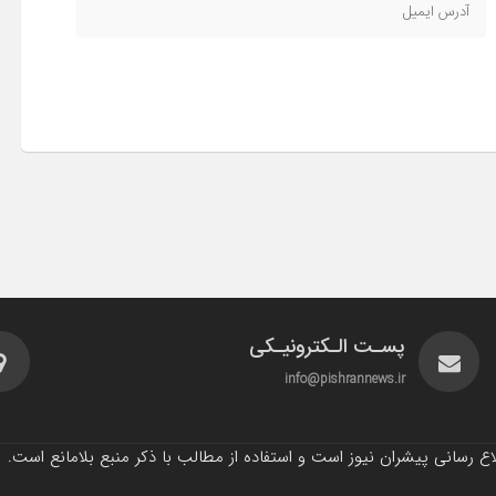
پسـت الـکترونیـکی
info@pishrannews.ir
 رسانی پیشران نیوز است و استفاده از مطالب با ذکر منبع بلامانع است.