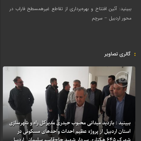
ببینید: آئین افتتاح و بهره‌برداری از تقاطع غیرهمسطح فاراب در
محور اردبیل – سرچم
گالری تصاویر
ببینید : بازدید میدانی محبوب حیدری مدیرکل راه و شهرسازی
استان اردبیل از پروژه عظیم احداث واحدهای مسکونی در
شهرک ۶۴۵ هکتاری سردار شهید حاج‌قاسم سلیمانی اردبیل