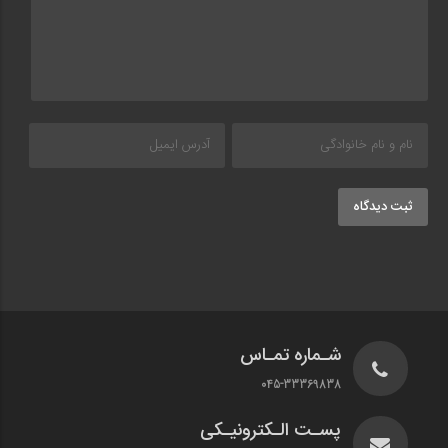
ثبت دیدگاه
شـماره تمـاس
045-33369838
پسـت الـکترونیـکی