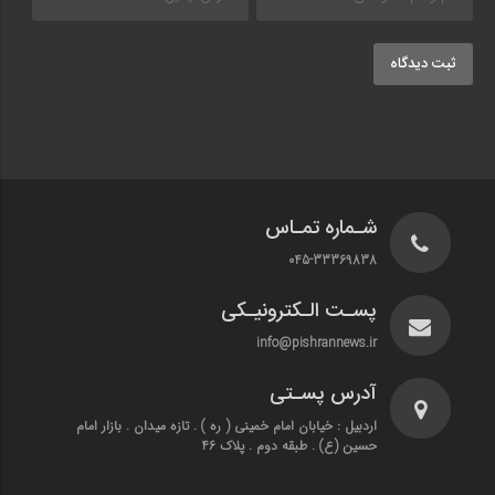
ثبت دیدگاه
شـماره تمـاس
045-33369838
پسـت الـکترونیـکی
info@pishrannews.ir
آدرس پسـتی
اردبیل : خیابان امام خمینی ( ره ) . تازه میدان . بازار امام
حسین (ع) . طبقه دوم . پلاک 46