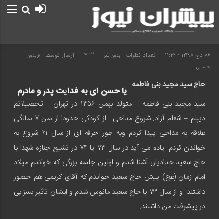
۰۶ دی ۱۳۹۸ - ۱۱:۲۹
تعداد نظرات :
432
ارسال توسط :
بدون نظر
فریدون
حسینی
حاج سید مجید بنی فاطمه
یا حسن ای به فدایت پدر و مادرم
سید مجید بنی فاطمه – متولد بهمن ۱۳۵۶ در تهران – تحصیلاتم
دیپلم – شغلم آزاد. شروع مداحی : از کودکی حدودا از سن ۷ سالگی
علاقه به مداحی پیدا کردم وبه طور حرفه ای از سال ۷۱ شروع به
خواندن کردم. یادم می آید در سال ۷۳ یا ۷۴ در تشیع جنازه شهدا با
حاج سعید حدادیان آشنا شدم و اولین جلسه بزرگی که خواندم میلاد
امام زمان (عج) پیش حاج سعید خواندم که آقای کریمی هم حضور
داشتند. و از سال ۷۳ با حاج سعید مانوس شدم و ایشان تاثیر بسزایی
در پیشرفت من داشتند.