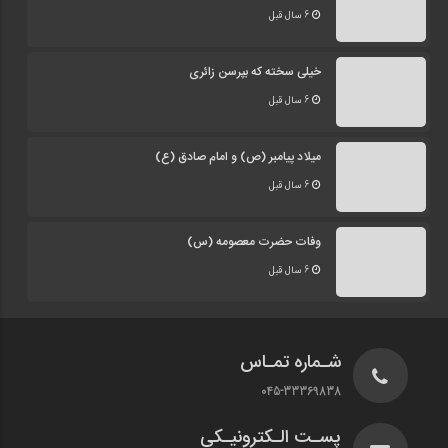
6 سال قبل
خیلی سخته که بپرسن زائری
6 سال قبل
میلاد پیامبر (ص) و امام صادق (ع)
6 سال قبل
وفات حضرت معصومه (س)
6 سال قبل
شـماره تمـاس
045-33369838
پسـت الـکترونیـکی